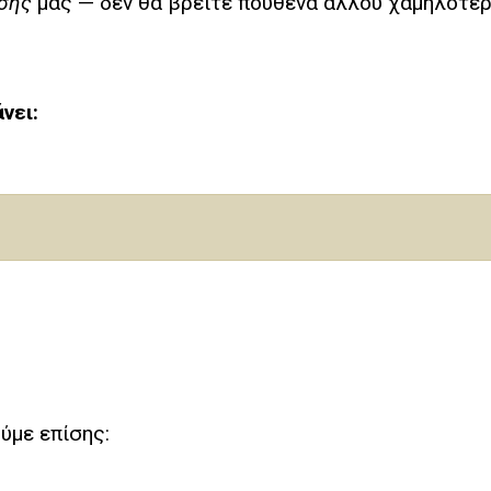
σης
μας — δεν θα βρείτε πουθενά αλλού χαμηλότερη
νει:
ούμε επίσης: